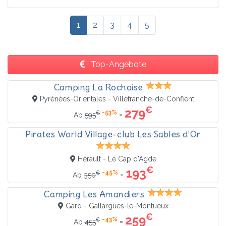
1
2
3
4
5
Top-Angebote
Camping La Rochoise
Pyrénées-Orientales - Villefranche-de-Conflent
€
279
-53%
€
=
Ab
595
Pirates World Village-club Les Sables d'Or
Hérault - Le Cap d'Agde
€
193
-45%
€
=
Ab
350
Camping Les Amandiers
Gard - Gallargues-le-Montueux
€
259
-43%
€
=
Ab
455