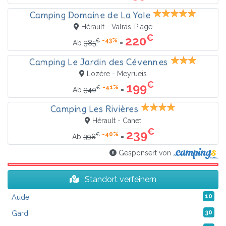
Camping Domaine de La Yole
Hérault - Valras-Plage
€
220
-43%
€
=
Ab
385
Camping Le Jardin des Cévennes
Lozère - Meyrueis
€
199
-41%
€
=
Ab
340
Camping Les Rivières
Hérault - Canet
€
239
-40%
€
=
Ab
398
Gesponsert von
Standort verfeinern
Aude
10
Gard
30