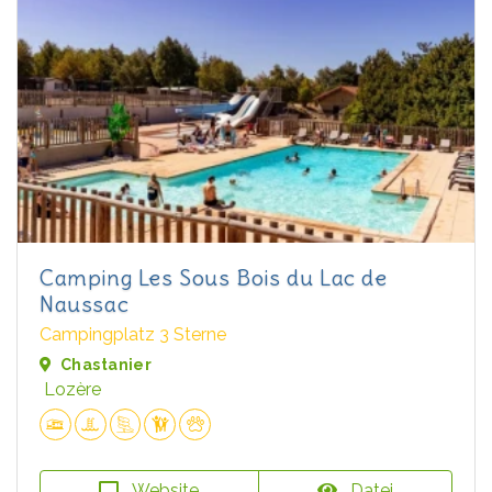
Camping Les Sous Bois du Lac de
Naussac
Campingplatz 3 Sterne
Chastanier
Lozère
Website
Datei