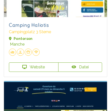
Camping Haliotis
Campingplatz 3 Sterne
Pontorson
Manche
Website
Datei