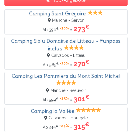
Top-Angebote
Camping Saint Grégoire
Manche - Servon
€
273
-30%
€
=
Ab
390
Camping Siblu Domaine de Litteau - Funpass
inclus
Calvados - Litteau
€
270
-30%
€
=
Ab
385
Camping Les Pommiers du Mont Saint Michel
Manche - Beauvoir
€
301
-25%
€
=
Ab
399
Camping la Vallée
Calvados - Houlgate
€
315
-24%
€
=
Ab
413