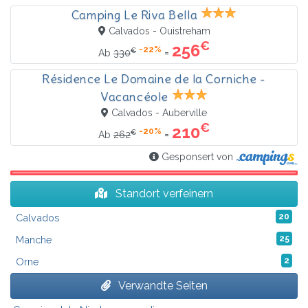
Camping Le Riva Bella
Calvados - Ouistreham
€
256
-22%
€
=
Ab
330
Résidence Le Domaine de la Corniche -
Vacancéole
Calvados - Auberville
€
210
-20%
€
=
Ab
262
Gesponsert von
Standort verfeinern
Calvados
20
Manche
25
Orne
2
Verwandte Seiten