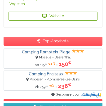
Vogesen
Website
Top-Angebote
Camping Ramstein Plage
Moselle - Baerenthal
€
150
-14%
€
=
Ab
175
Camping Fraiteux
Vogesen - Plombières-les-Bains
€
236
-9%
€
=
Ab
259
Gesponsert von