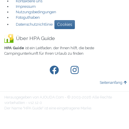
Kontaktiere uns
Impressum
Nutzungsbedingungen
Fotoguthaben
Datenschutzrichtlinie
Cookies
Über HPA Guide
HPA Guide
ist ein Leitfaden, der Ihnen hilft, die beste
Campingunterkunft für Ihren Urlaub zu finden
Seitenanfang
Herausgegeben von AJOUDA.Com - © 2003-2026 Alle Rechte
vorbehalten - v12.12.0
Der Name "HPA Guide" ist eine eingetragene Marke.