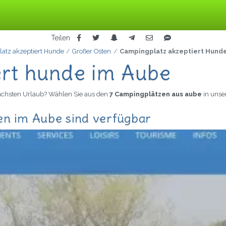
Teilen
atz akzeptiert Hunde
Großer Osten
Campingplatz akzeptiert Hund
ert hunde im Aube
nächsten Urlaub? Wählen Sie aus den
7 Campingplätzen aus aube
in unse
en im Aube sind verfügbar