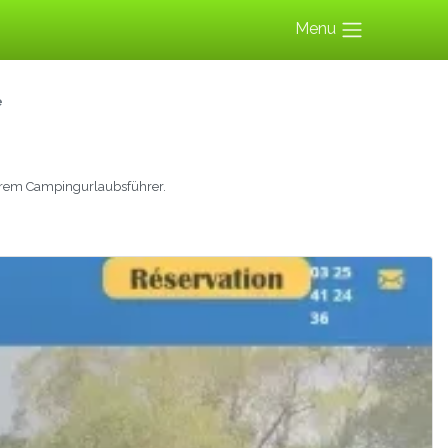
Menu
e
rem Campingurlaubsführer.