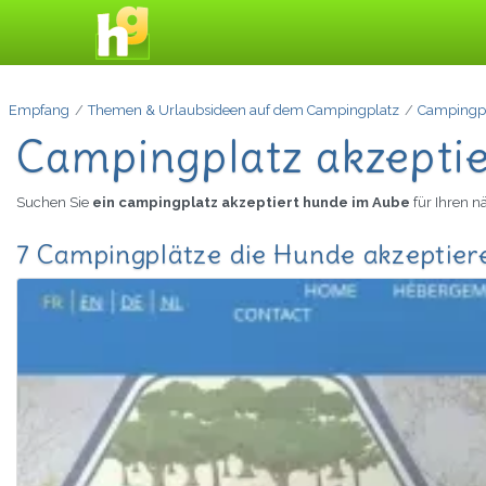
Empfang
Themen & Urlaubsideen auf dem Campingplatz
Campingpl
Campingplatz akzepti
Suchen Sie
ein campingplatz akzeptiert hunde im Aube
für Ihren 
7 Campingplätze die Hunde akzeptier