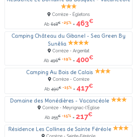
Corrèze - Égletons
€
463
-25%
€
=
Ab
618
Camping Château du Gibanel - Sea Green By
Sunêlia
Corrèze - Argentat
€
400
-19%
€
=
Ab
496
Camping Au Bois de Calais
Corrèze - Corrèze
€
417
-15%
€
=
Ab
490
Domaine des Monédières - Vacancéole
Corrèze - Meyrignac-l'Église
€
217
-15%
€
=
Ab
255
Résidence Les Collines de Sainte Féréole
Corrèze - Sainte-Féréole