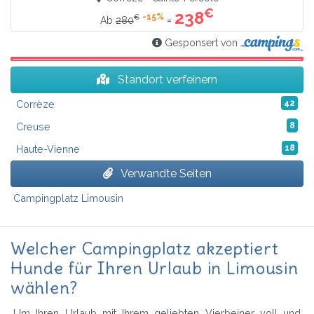
€
238
-15%
€
=
Ab
280
Gesponsert von
Standort verfeinern
Corrèze
42
Creuse
8
Haute-Vienne
18
Verwandte Seiten
Campingplatz Limousin
Welcher Campingplatz akzeptiert
Hunde für Ihren Urlaub in Limousin
wählen?
Um Ihren Urlaub mit Ihrem geliebten Vierbeiner voll und