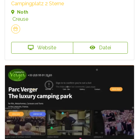
Campingplatz 2 Sterne
Noth
Creuse
Website
Datei