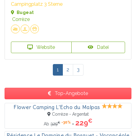
Campingplatz 3 Sterne
Bugeat
Corrèze
Website
Datei
1
2
3
Top-Angebote
Flower Camping L'Echo du Malpas
Corrèze - Argentat
€
229
-30%
€
=
Ab
329
Résidence Le Domaine du Bosquet - Vacancéole