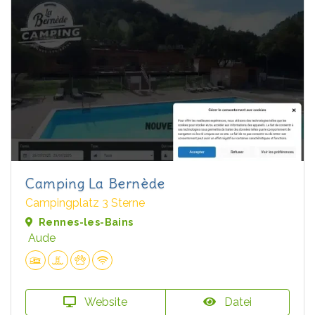
Camping La Bernède
Campingplatz 3 Sterne
Rennes-les-Bains
Aude
Website
Datei