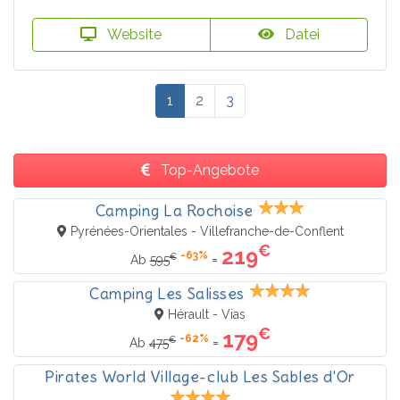
Website
Datei
1
2
3
Top-Angebote
Camping La Rochoise
Pyrénées-Orientales - Villefranche-de-Conflent
€
219
-63%
€
=
Ab
595
Camping Les Salisses
Hérault - Vias
€
179
-62%
€
=
Ab
475
Pirates World Village-club Les Sables d'Or