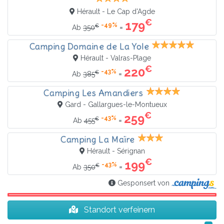
Hérault - Le Cap d'Agde
€
179
-49%
€
=
Ab
350
Camping Domaine de La Yole
Hérault - Valras-Plage
€
220
-43%
€
=
Ab
385
Camping Les Amandiers
Gard - Gallargues-le-Montueux
€
259
-43%
€
=
Ab
455
Camping La Maïre
Hérault - Sérignan
€
199
-43%
€
=
Ab
350
Gesponsert von
Standort verfeinern