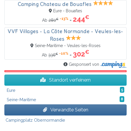
Camping Chateau de Bouafles
Eure - Bouafles
€
244
-13%
€
=
Ab
280
VVF Villages - La Côte Normande - Veules-les-
Roses
Seine-Maritime - Veules-les-Roses
€
302
-10%
€
=
Ab
336
Gesponsert von
Standort verfeinern
Eure
5
Seine-Maritime
8
Verwandte Seiten
Campingplatz Obernormandie