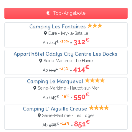
Top-Angebote
Camping Les Fontaines
Eure - Ivry-la-Bataille
€
312
-30%
€
=
Ab
444
Appart'hôtel Odalys City Centre Les Docks
Seine-Maritime - Le Havre
€
414
-25%
€
=
Ab
552
Camping Le Marqueval
Seine-Maritime - Hautot-sur-Mer
€
550
-15%
€
=
Ab
649
Camping L' Aiguille Creuse
Seine-Maritime - Les Loges
€
851
-14%
€
=
Ab
986