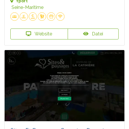
Yport
Seine-Maritime
Website
Datei