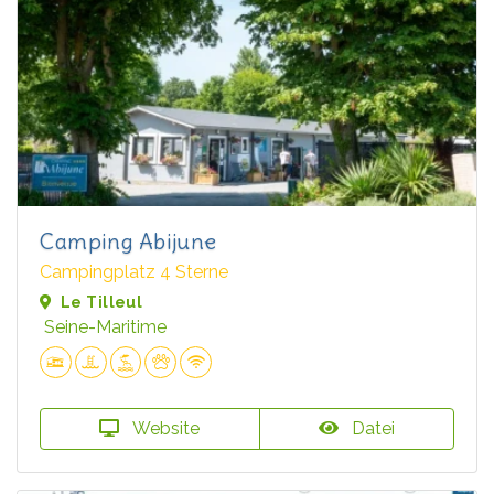
Camping Abijune
Campingplatz 4 Sterne
Le Tilleul
Seine-Maritime
Website
Datei