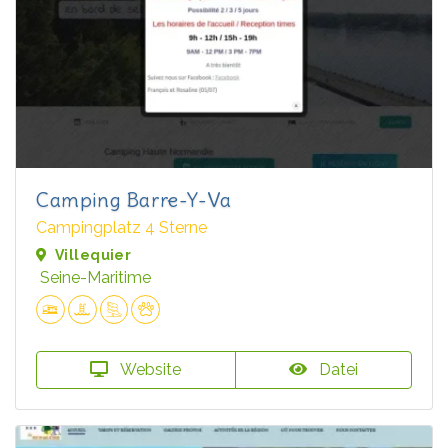
Camping Barre-Y-Va
Campingplatz 4 Sterne
Villequier
Seine-Maritime
Website
Datei