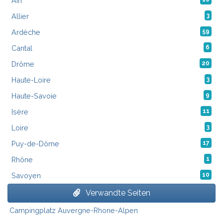
Ain
Allier
3
Ardèche
59
Cantal
6
Drôme
20
Haute-Loire
3
Haute-Savoie
9
Isère
11
Loire
3
Puy-de-Dôme
17
Rhône
1
Savoyen
10
Verwandte Seiten
Campingplatz Auvergne-Rhone-Alpen