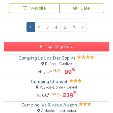
Website
Datei
1
2
3
4
5
6
7
Top-Angebote
Camping Le Lac Des Sapins
Rhône - Cublize
€
99
-67%
€
=
Ab
302
Camping Chanset
Puy-de-Dôme - Ceyrat
€
219
-66%
€
=
Ab
651
Camping les Rives d'Auzon
Ardèche - Lavilledieu