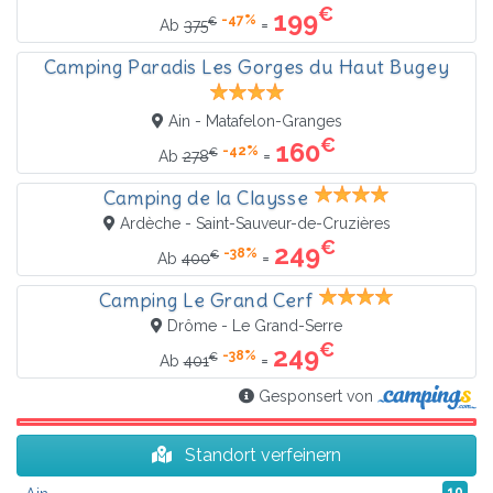
€
199
-47%
€
=
Ab
375
Camping Paradis Les Gorges du Haut Bugey
Ain - Matafelon-Granges
€
160
-42%
€
=
Ab
278
Camping de la Claysse
Ardèche - Saint-Sauveur-de-Cruzières
€
249
-38%
€
=
Ab
400
Camping Le Grand Cerf
Drôme - Le Grand-Serre
€
249
-38%
€
=
Ab
401
Gesponsert von
Standort verfeinern
10