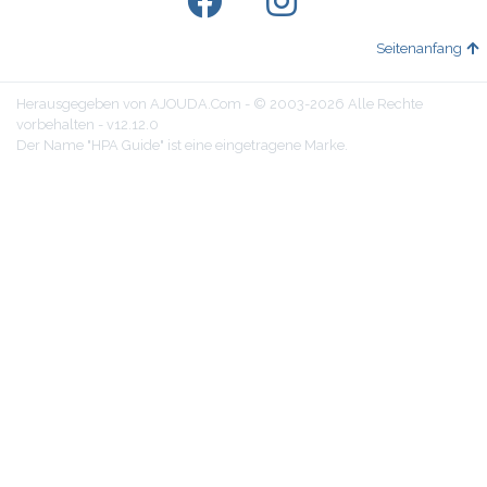
Seitenanfang
Herausgegeben von AJOUDA.Com - © 2003-2026 Alle Rechte
vorbehalten - v12.12.0
Der Name "HPA Guide" ist eine eingetragene Marke.