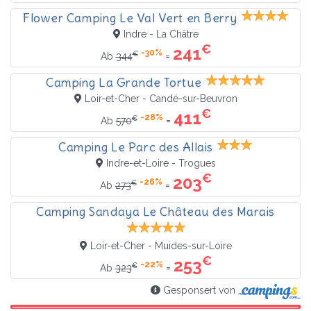
Flower Camping Le Val Vert en Berry
Indre - La Châtre
€
241
-30%
€
=
Ab
344
Camping La Grande Tortue
Loir-et-Cher - Candé-sur-Beuvron
€
411
-28%
€
=
Ab
570
Camping Le Parc des Allais
Indre-et-Loire - Trogues
€
203
-26%
€
=
Ab
273
Camping Sandaya Le Château des Marais
Loir-et-Cher - Muides-sur-Loire
€
253
-22%
€
=
Ab
323
Gesponsert von