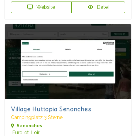
Website
Datei
Village Huttopia Senonches
Campingplatz 3 Sterne
Senonches
Eure-et-Loir