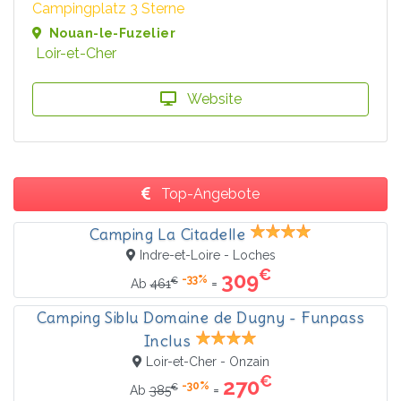
Campingplatz 3 Sterne
Nouan-le-Fuzelier
Loir-et-Cher
Website
Top-Angebote
Camping La Citadelle
Indre-et-Loire - Loches
€
309
-33%
€
=
Ab
461
Camping Siblu Domaine de Dugny - Funpass
Inclus
Loir-et-Cher - Onzain
€
270
-30%
€
=
Ab
385