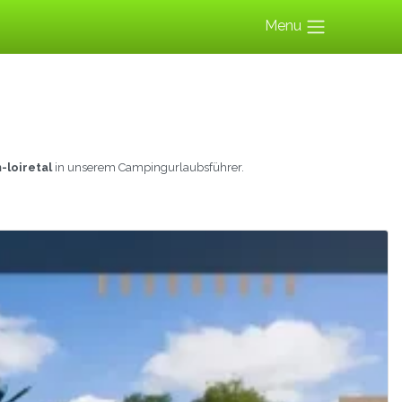
Menu
-loiretal
in unserem Campingurlaubsführer.