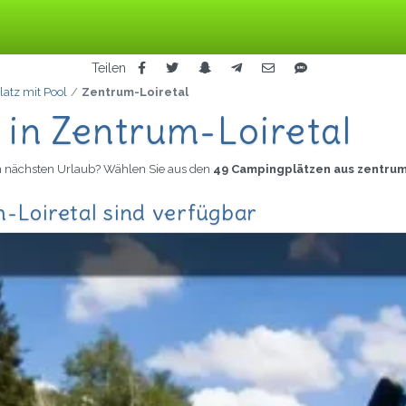
Teilen
atz mit Pool
Zentrum-Loiretal
 in Zentrum-Loiretal
en nächsten Urlaub? Wählen Sie aus den
49 Campingplätzen aus zentrum
-Loiretal sind verfügbar