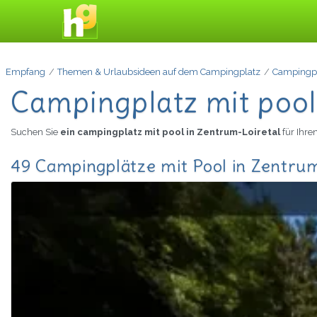
Empfang
Themen & Urlaubsideen auf dem Campingplatz
Campingpl
Campingplatz mit pool
Suchen Sie
ein campingplatz mit pool in Zentrum-Loiretal
für Ihr
49 Campingplätze mit Pool in Zentrum