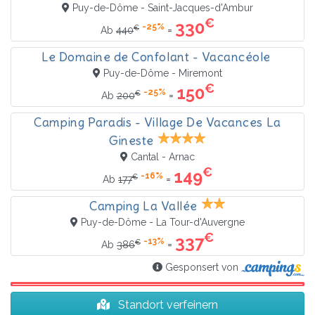
Puy-de-Dôme - Saint-Jacques-d'Ambur
€
330
-25%
€
=
Ab
440
Le Domaine de Confolant - Vacancéole
Puy-de-Dôme - Miremont
€
150
-25%
€
=
Ab
200
Camping Paradis - Village De Vacances La
Gineste
Cantal - Arnac
€
149
-16%
€
=
Ab
177
Camping La Vallée
Puy-de-Dôme - La Tour-d'Auvergne
€
337
-13%
€
=
Ab
386
Gesponsert von
Standort verfeinern