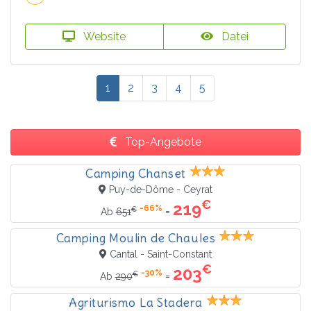
Website
Datei
1
2
3
4
5
Top-Angebote
Camping Chanset
Puy-de-Dôme - Ceyrat
€
219
-66%
€
=
Ab
651
Camping Moulin de Chaules
Cantal - Saint-Constant
€
203
-30%
€
=
Ab
290
Agriturismo La Stadera