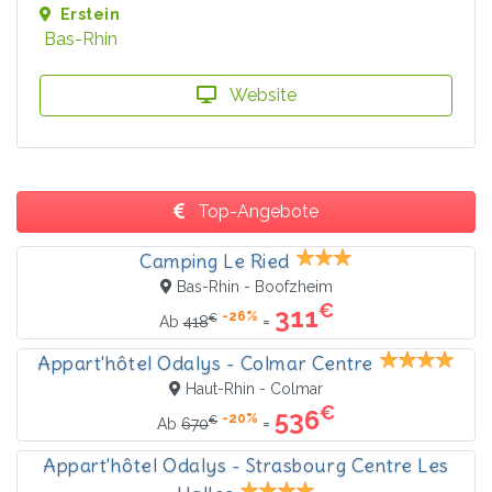
Erstein
Bas-Rhin
Website
Top-Angebote
Camping Le Ried
Bas-Rhin - Boofzheim
€
311
-26%
€
=
Ab
418
Appart'hôtel Odalys - Colmar Centre
Haut-Rhin - Colmar
€
536
-20%
€
=
Ab
670
Appart'hôtel Odalys - Strasbourg Centre Les