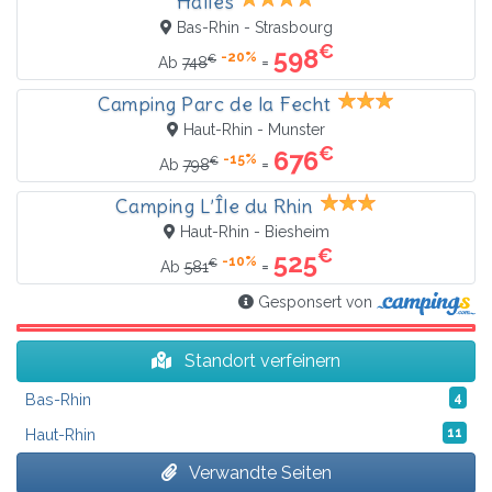
Halles
Bas-Rhin - Strasbourg
€
598
-20%
€
=
Ab
748
Camping Parc de la Fecht
Haut-Rhin - Munster
€
676
-15%
€
=
Ab
798
Camping L’Île du Rhin
Haut-Rhin - Biesheim
€
525
-10%
€
=
Ab
581
Gesponsert von
Standort verfeinern
Bas-Rhin
4
Haut-Rhin
11
Verwandte Seiten