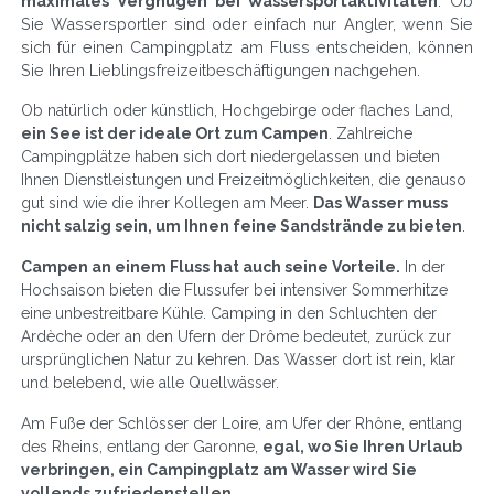
maximales Vergnügen bei Wassersportaktivitäten
. Ob
Sie Wassersportler sind oder einfach nur Angler, wenn Sie
sich für einen Campingplatz am Fluss entscheiden, können
Sie Ihren Lieblingsfreizeitbeschäftigungen nachgehen.
Ob natürlich oder künstlich, Hochgebirge oder flaches Land,
ein See ist der ideale Ort zum Campen
. Zahlreiche
Campingplätze haben sich dort niedergelassen und bieten
Ihnen Dienstleistungen und Freizeitmöglichkeiten, die genauso
gut sind wie die ihrer Kollegen am Meer.
Das Wasser muss
nicht salzig sein, um Ihnen feine Sandstrände zu bieten
.
Campen an einem Fluss hat auch seine Vorteile.
In der
Hochsaison bieten die Flussufer bei intensiver Sommerhitze
eine unbestreitbare Kühle. Camping in den Schluchten der
Ardèche oder an den Ufern der Drôme bedeutet, zurück zur
ursprünglichen Natur zu kehren. Das Wasser dort ist rein, klar
und belebend, wie alle Quellwässer.
Am Fuße der Schlösser der Loire, am Ufer der Rhône, entlang
des Rheins, entlang der Garonne,
egal, wo Sie Ihren Urlaub
verbringen, ein Campingplatz am Wasser wird Sie
vollends zufriedenstellen
.