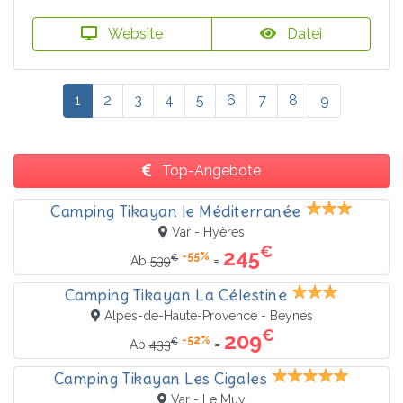
Website
Datei
1
2
3
4
5
6
7
8
9
Top-Angebote
Camping Tikayan le Méditerranée
Var - Hyères
€
245
-55%
€
=
Ab
539
Camping Tikayan La Célestine
Alpes-de-Haute-Provence - Beynes
€
209
-52%
€
=
Ab
433
Camping Tikayan Les Cigales
Var - Le Muy