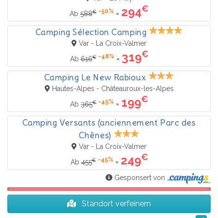
€
294
-50%
€
=
Ab
588
Camping Sélection Camping
Var - La Croix-Valmer
€
319
-48%
€
=
Ab
616
Camping Le New Rabioux
Hautes-Alpes - Châteauroux-les-Alpes
€
199
-45%
€
=
Ab
365
Camping Versants (anciennement Parc des
Chênes)
Var - La Croix-Valmer
€
249
-45%
€
=
Ab
455
Gesponsert von
Standort verfeinern