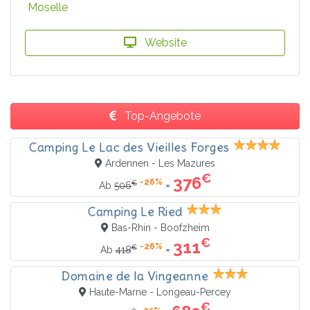
Moselle
Website
Top-Angebote
Camping Le Lac des Vieilles Forges
Ardennen - Les Mazures
€
376
-26%
€
=
Ab
506
Camping Le Ried
Bas-Rhin - Boofzheim
€
311
-26%
€
=
Ab
418
Domaine de la Vingeanne
Haute-Marne - Longeau-Percey
€