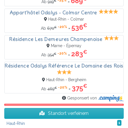
689
-25%
€
=
Ab
919
Appart'hôtel Odalys - Colmar Centre
Haut-Rhin - Colmar
€
536
-20%
€
=
Ab
670
Résidence Les Demeures Champenoise
Marne - Épernay
€
283
-20%
€
=
Ab
354
Résidence Odalys Référence Le Domaine des Rois
Haut-Rhin - Bergheim
€
375
-20%
€
=
Ab
469
Gesponsert von
Standort verfeinern
Haut-Rhin
1