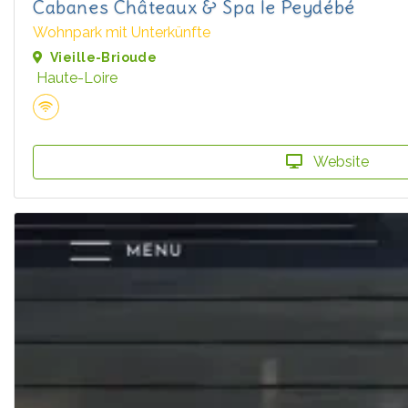
Cabanes Châteaux & Spa le Peydébé
Wohnpark mit Unterkünfte
Vieille-Brioude
Haute-Loire
Website