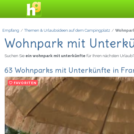
Empfang
Themen & Urlaubsideen auf dem Campingplatz
Wohnpark
Wohnpark mit Unterkü
Suchen Sie
ein wohnpark mit unterkünfte
für Ihren nächsten Urlaub
63 Wohnparks mit Unterkünfte in Fra
FAVORITEN