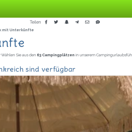
Teilen
 mit Unterkünfte
nfte
? Wählen Sie aus den
63 Campingplätzen
in unserem Campingurlaubsführ
nkreich sind verfügbar