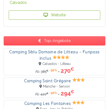
Calvados
Website
Top-Angebote
Camping Siblu Domaine de Litteau - Funpass
inclus
Calvados - Litteau
€
270
-30%
€
=
Ab
385
Camping Saint Grégoire
Manche - Servon
€
294
-30%
€
=
Ab
420
Camping Les Fontaines
Eure - Ivry-la-Bataille