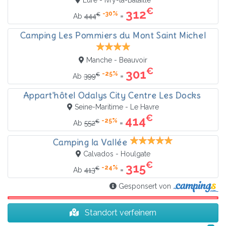
€
312
-30%
€
=
Ab
444
Camping Les Pommiers du Mont Saint Michel
Manche - Beauvoir
€
301
-25%
€
=
Ab
399
Appart'hôtel Odalys City Centre Les Docks
Seine-Maritime - Le Havre
€
414
-25%
€
=
Ab
552
Camping la Vallée
Calvados - Houlgate
€
315
-24%
€
=
Ab
413
Gesponsert von
Standort verfeinern