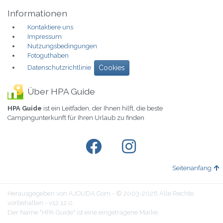
Informationen
Kontaktiere uns
Impressum
Nutzungsbedingungen
Fotoguthaben
Datenschutzrichtlinie
Cookies
Über HPA Guide
HPA Guide
ist ein Leitfaden, der Ihnen hilft, die beste
Campingunterkunft für Ihren Urlaub zu finden
Seitenanfang
Herausgegeben von AJOUDA.Com - © 2003-2026 Alle Rechte
vorbehalten - v12.12.0
Der Name "HPA Guide" ist eine eingetragene Marke.