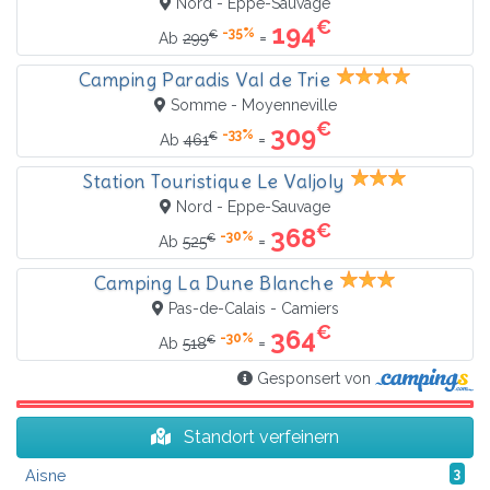
Nord - Eppe-Sauvage
€
194
-35%
€
=
Ab
299
Camping Paradis Val de Trie
Somme - Moyenneville
€
309
-33%
€
=
Ab
461
Station Touristique Le Valjoly
Nord - Eppe-Sauvage
€
368
-30%
€
=
Ab
525
Camping La Dune Blanche
Pas-de-Calais - Camiers
€
364
-30%
€
=
Ab
518
Gesponsert von
Standort verfeinern
Aisne
3