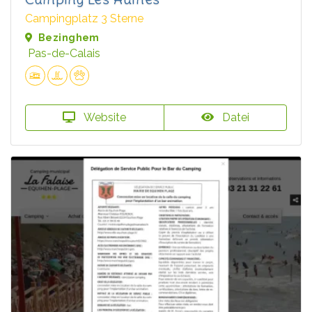
Campingplatz 3 Sterne
Bezinghem
Pas-de-Calais
Website
Datei