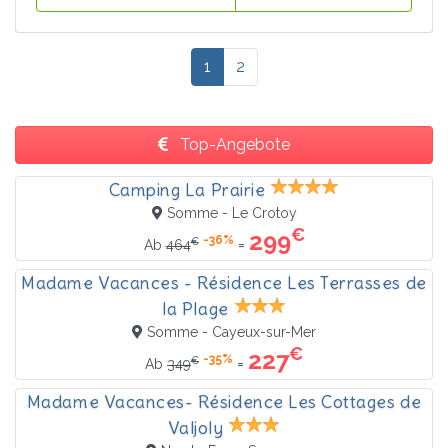
1
2
Top-Angebote
Camping La Prairie
Somme - Le Crotoy
€
299
-36%
€
=
Ab
464
Madame Vacances - Résidence Les Terrasses de
la Plage
Somme - Cayeux-sur-Mer
€
227
-35%
€
=
Ab
349
Madame Vacances- Résidence Les Cottages de
Valjoly