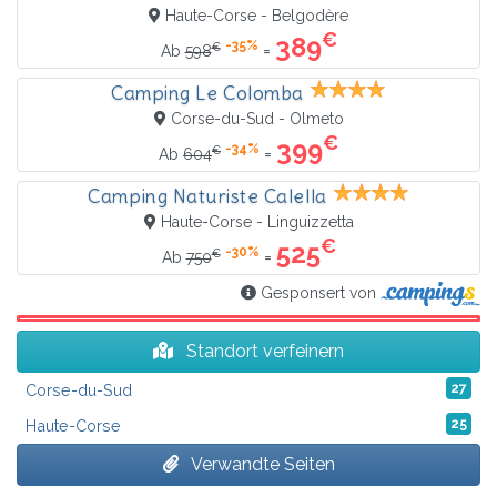
Haute-Corse - Belgodère
€
389
-35%
€
=
Ab
598
Camping Le Colomba
Corse-du-Sud - Olmeto
€
399
-34%
€
=
Ab
604
Camping Naturiste Calella
Haute-Corse - Linguizzetta
€
525
-30%
€
=
Ab
750
Gesponsert von
Standort verfeinern
Corse-du-Sud
27
Haute-Corse
25
Verwandte Seiten