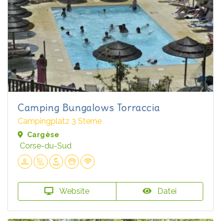
Camping Bungalows Torraccia
Campingplatz 3 Sterne
Cargèse
Corse-du-Sud
Website
Datei