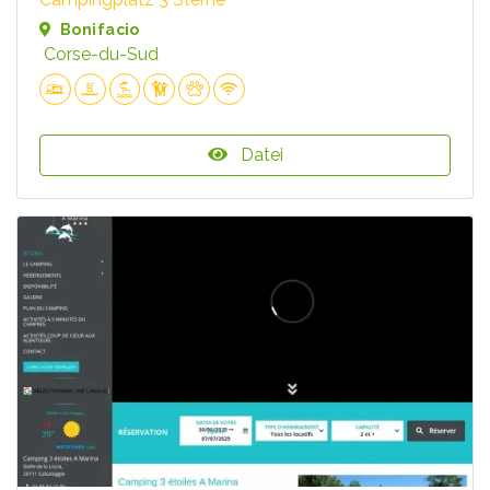
Bonifacio
Corse-du-Sud
Datei