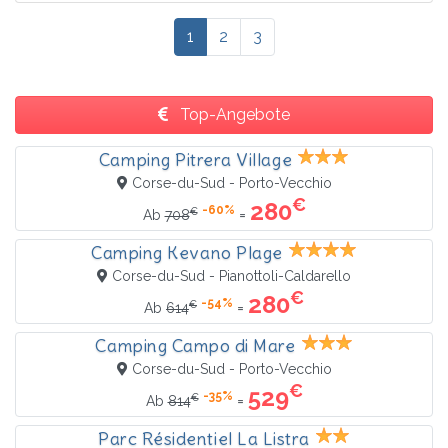
1
2
3
Top-Angebote
Camping Pitrera Village
Corse-du-Sud - Porto-Vecchio
€
280
-60%
€
=
Ab
708
Camping Kevano Plage
Corse-du-Sud - Pianottoli-Caldarello
€
280
-54%
€
=
Ab
614
Camping Campo di Mare
Corse-du-Sud - Porto-Vecchio
€
529
-35%
€
=
Ab
814
Parc Résidentiel La Listra