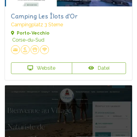
Camping Les Îlots d'Or
Campingplatz 3 Sterne
Porto-Vecchio
Corse-du-Sud
Website
Datei