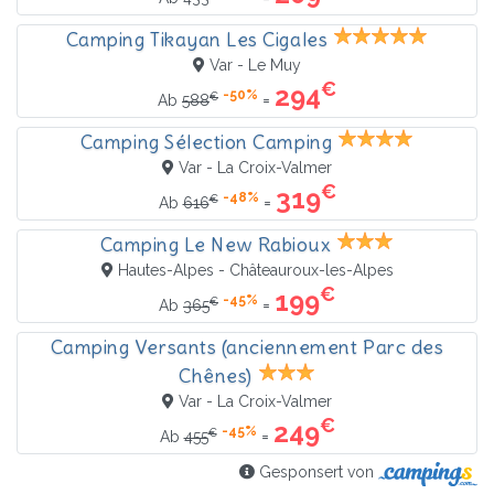
Camping Tikayan Les Cigales
Var - Le Muy
€
294
-50%
€
=
Ab
588
Camping Sélection Camping
Var - La Croix-Valmer
€
319
-48%
€
=
Ab
616
Camping Le New Rabioux
Hautes-Alpes - Châteauroux-les-Alpes
€
199
-45%
€
=
Ab
365
Camping Versants (anciennement Parc des
Chênes)
Var - La Croix-Valmer
€
249
-45%
€
=
Ab
455
Gesponsert von