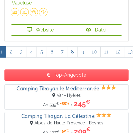
Vaucluse
Website
Datei
1
2
3
4
5
6
7
8
9
10
11
12
13
Top-Angebote
Camping Tikayan le Méditerranée
Var - Hyères
€
245
-55%
€
=
Ab
539
Camping Tikayan La Célestine
Alpes-de-Haute-Provence - Beynes
€
209
-52%
€
=
Ab
433