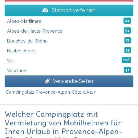
Standort verfeinern
Alpes-Maritimes
24
Alpes-de-Haute-Provence
54
Bouches-du-Rhône
37
Hautes-Alpes
35
Var
118
Vaucluse
41
Verwandte Seiten
Campingplatz Provence-Alpen-Côte d'Azur
Welcher Campingplatz mit
Vermietung von Mobilheimen für
Ihren Urlaub in Provence-Alpen-