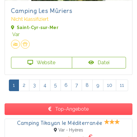
Camping Les Mûriers
Nicht klassifiziert
Saint-Cyr-sur-Mer
Var
Website
Datei
1
2
3
4
5
6
7
8
9
10
11
Top-Angebote
Camping Tikayan le Méditerranée
Var - Hyères
€