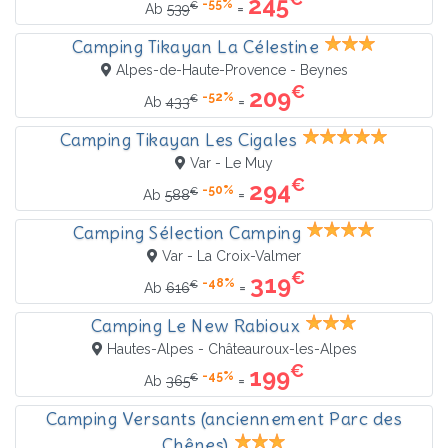
245
-55%
€
=
Ab
539
Camping Tikayan La Célestine
Alpes-de-Haute-Provence - Beynes
€
209
-52%
€
=
Ab
433
Camping Tikayan Les Cigales
Var - Le Muy
€
294
-50%
€
=
Ab
588
Camping Sélection Camping
Var - La Croix-Valmer
€
319
-48%
€
=
Ab
616
Camping Le New Rabioux
Hautes-Alpes - Châteauroux-les-Alpes
€
199
-45%
€
=
Ab
365
Camping Versants (anciennement Parc des
Chênes)