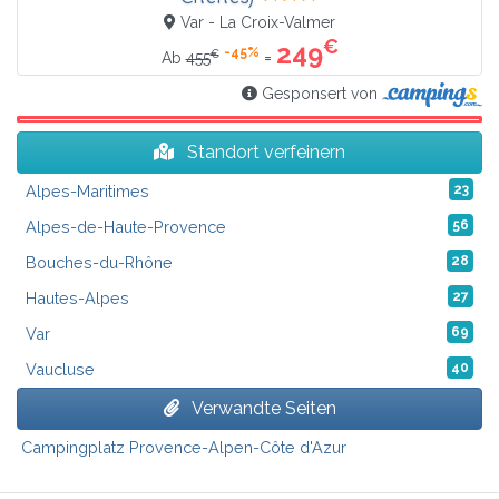
Var - La Croix-Valmer
€
249
-45%
€
=
Ab
455
Gesponsert von
Standort verfeinern
Alpes-Maritimes
23
Alpes-de-Haute-Provence
56
Bouches-du-Rhône
28
Hautes-Alpes
27
Var
69
Vaucluse
40
Verwandte Seiten
Campingplatz Provence-Alpen-Côte d'Azur