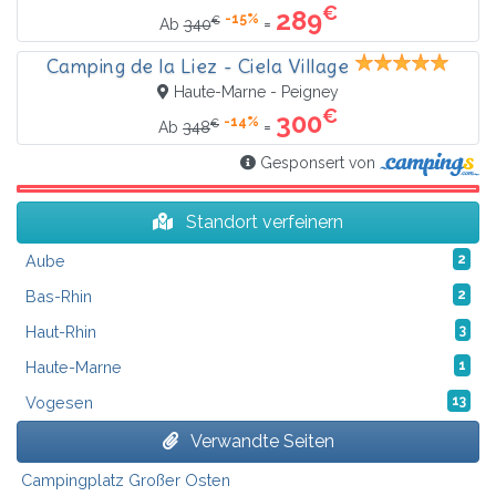
€
289
-15%
€
=
Ab
340
Camping de la Liez - Ciela Village
Haute-Marne - Peigney
€
300
-14%
€
=
Ab
348
Gesponsert von
Standort verfeinern
Aube
2
Bas-Rhin
2
Haut-Rhin
3
Haute-Marne
1
Vogesen
13
Verwandte Seiten
Campingplatz Großer Osten