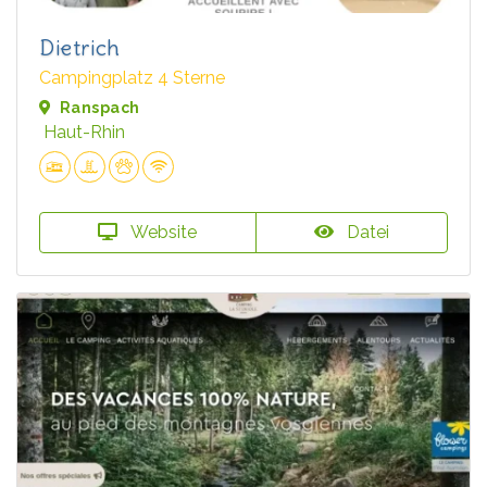
Dietrich
Campingplatz 4 Sterne
Ranspach
Haut-Rhin
Website
Datei