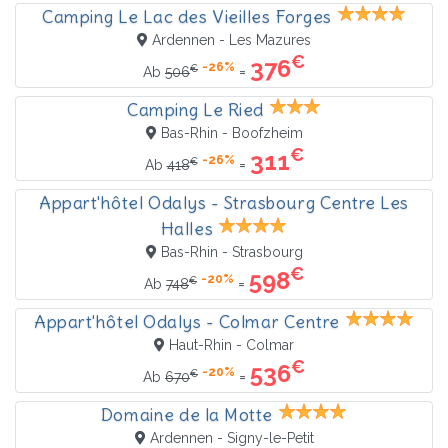
Camping Le Lac des Vieilles Forges
Ardennen - Les Mazures
€
376
-26%
€
=
Ab
506
Camping Le Ried
Bas-Rhin - Boofzheim
€
311
-26%
€
=
Ab
418
Appart'hôtel Odalys - Strasbourg Centre Les
Halles
Bas-Rhin - Strasbourg
€
598
-20%
€
=
Ab
748
Appart'hôtel Odalys - Colmar Centre
Haut-Rhin - Colmar
€
536
-20%
€
=
Ab
670
Domaine de la Motte
Ardennen - Signy-le-Petit