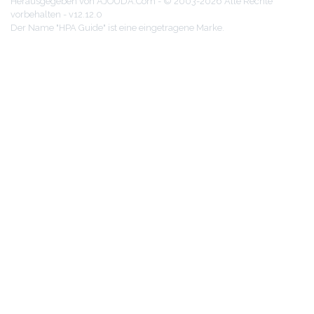
Herausgegeben von AJOUDA.Com - © 2003-2026 Alle Rechte
vorbehalten - v12.12.0
Der Name "HPA Guide" ist eine eingetragene Marke.